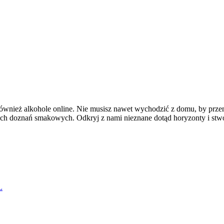
ównież alkohole online. Nie musisz nawet wychodzić z domu, by prz
ych doznań smakowych. Odkryj z nami nieznane dotąd horyzonty i stwó
L