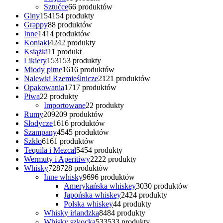
Sztućce
6
6 produktów
Giny
154
154 produkty
Grappy
8
8 produktów
Inne
14
14 produktów
Koniaki
42
42 produkty
Książki
1
1 produkt
Likiery
153
153 produkty
Miody pitne
16
16 produktów
Nalewki Rzemieślnicze
21
21 produktów
Opakowania
17
17 produktów
Piwa
2
2 produkty
Importowane
2
2 produkty
Rumy
209
209 produktów
Słodycze
16
16 produktów
Szampany
45
45 produktów
Szkło
61
61 produktów
Tequila i Mezcal
54
54 produkty
Wermuty i Aperitiwy
22
22 produkty
Whisky
728
728 produktów
Inne whisky
96
96 produktów
Amerykańska whiskey
30
30 produktów
Japońska whiskey
24
24 produkty
Polska whiskey
4
4 produkty
Whisky irlandzka
84
84 produkty
Whisky szkocka
533
533 produkty