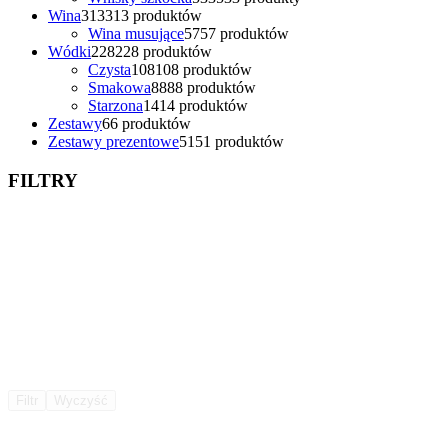
Wina
313
313 produktów
Wina musujące
57
57 produktów
Wódki
228
228 produktów
Czysta
108
108 produktów
Smakowa
88
88 produktów
Starzona
14
14 produktów
Zestawy
6
6 produktów
Zestawy prezentowe
51
51 produktów
FILTRY
Filtr
Wyczyść