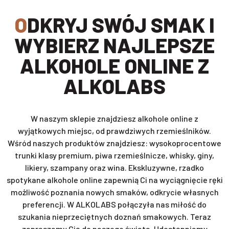
ODKRYJ SWÓJ SMAK I
WYBIERZ NAJLEPSZE
ALKOHOLE ONLINE Z
ALKOLABS
W naszym sklepie znajdziesz alkohole online z
wyjątkowych miejsc, od prawdziwych rzemieślników.
Wśród naszych produktów znajdziesz: wysokoprocentowe
trunki klasy premium, piwa rzemieślnicze, whisky, giny,
likiery, szampany oraz wina. Ekskluzywne, rzadko
spotykane alkohole online zapewnią Ci na wyciągnięcie ręki
możliwość poznania nowych smaków, odkrycie własnych
preferencji. W ALKOLABS połączyła nas miłość do
szukania nieprzeciętnych doznań smakowych. Teraz
zapraszamy Cię do naszego świata. Udostępniamy