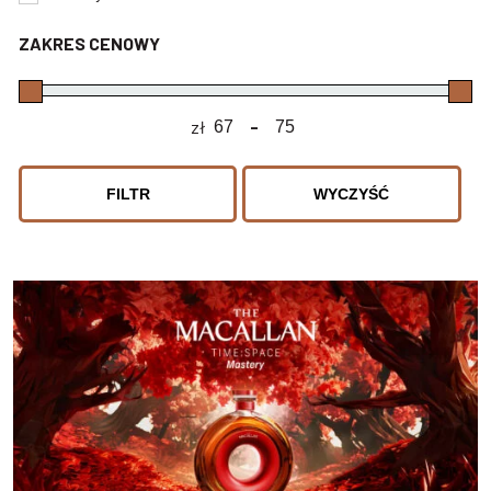
ZAKRES CENOWY
zł
-
Minimum Price
Maximum Price
FILTR
WYCZYŚĆ