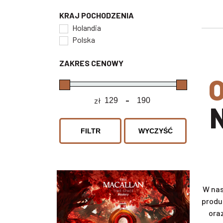
KRAJ POCHODZENIA
Holandia
Polska
ZAKRES CENOWY
ODKRYJ SWÓJ SMAK I WY
zł
-
Minimum Price
Maximum Price
FILTR
WYCZYŚĆ
W nas
produ
ora