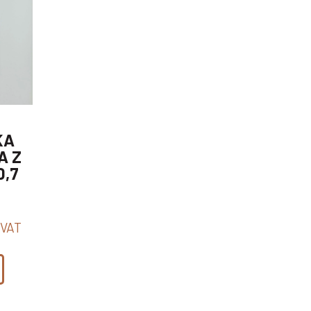
KA
A Z
0,7
 VAT