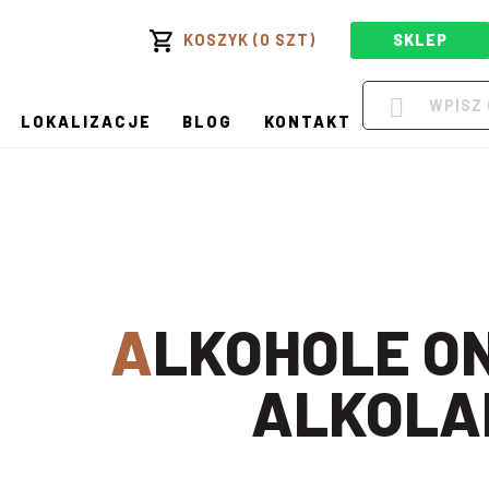
KOSZYK (0 SZT)
SKLEP
LOKALIZACJE
BLOG
KONTAKT
ALKOHOLE ONLINE W
ALKOLA