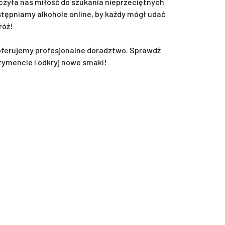
zyła nas miłość do szukania nieprzeciętnych
ępniamy alkohole online, by każdy mógł udać
róż!
oferujemy profesjonalne doradztwo. Sprawdź
tymencie i odkryj nowe smaki!