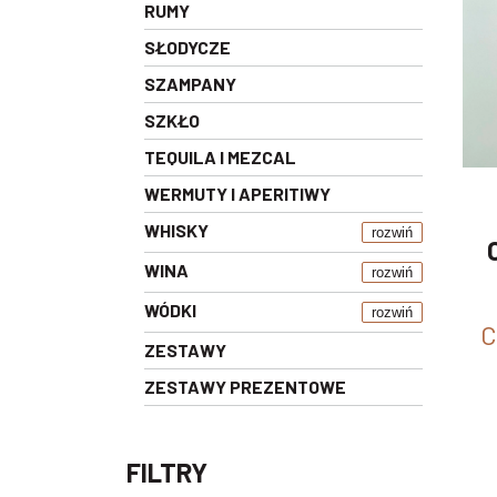
RUMY
SŁODYCZE
SZAMPANY
SZKŁO
TEQUILA I MEZCAL
WERMUTY I APERITIWY
WHISKY
rozwiń
WINA
rozwiń
WÓDKI
rozwiń
C
ZESTAWY
ZESTAWY PREZENTOWE
FILTRY