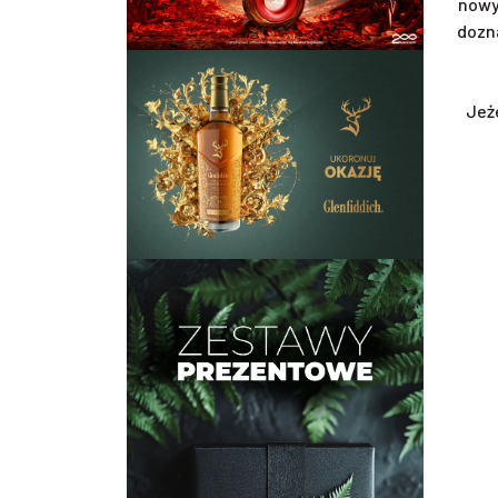
nowy
dozn
Jeż