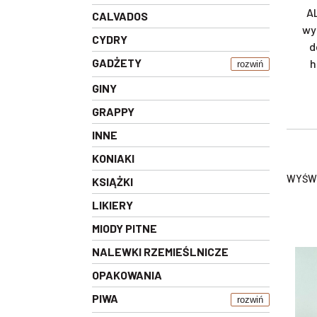
AL
CALVADOS
wy
CYDRY
d
GADŻETY
h
rozwiń
GINY
GRAPPY
INNE
KONIAKI
WYŚWI
KSIĄŻKI
LIKIERY
MIODY PITNE
NALEWKI RZEMIEŚLNICZE
OPAKOWANIA
PIWA
rozwiń