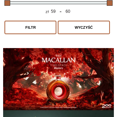
zł
-
Minimum Price
Maximum Price
FILTR
WYCZYŚĆ