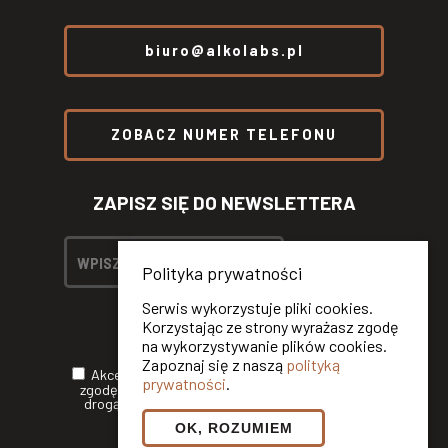
biuro@alkolabs.pl
ZOBACZ NUMER TELEFONU
ZAPISZ SIĘ DO NEWSLETTERA
Polityka prywatności
Serwis wykorzystuje pliki cookies.
Korzystając ze strony wyrażasz zgodę
na wykorzystywanie plików cookies.
Zapoznaj się z naszą
polityką
Akceptuję
Politykę Prywatności
oraz wyrażam
prywatności
.
zgodę na otrzymywanie informacji handlowych
drogą elektroniczną od ALKOLABS SP. Z O.O.*
OK, ROZUMIEM