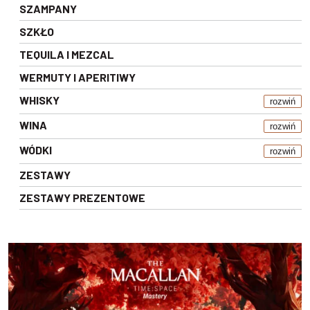
SZAMPANY
SZKŁO
TEQUILA I MEZCAL
WERMUTY I APERITIWY
WHISKY
rozwiń
WINA
rozwiń
WÓDKI
rozwiń
ZESTAWY
ZESTAWY PREZENTOWE