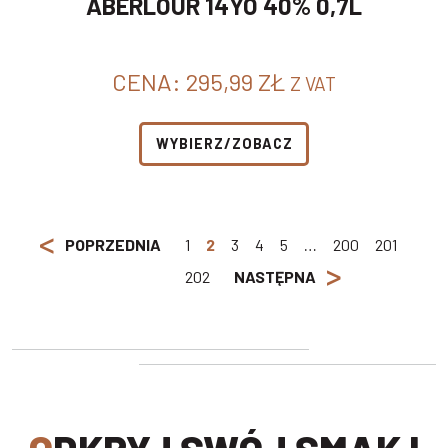
ABERLOUR 14YO 40% 0,7L
CENA:
295,99
ZŁ
Z VAT
WYBIERZ/ZOBACZ
<
POPRZEDNIA
1
2
3
4
5
…
200
201
>
202
NASTĘPNA