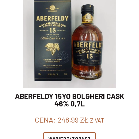
ABERFELDY 15YO BOLGHERI CASK
46% 0,7L
CENA:
248,99
ZŁ
Z VAT
WYBIERZ/ZOBACZ