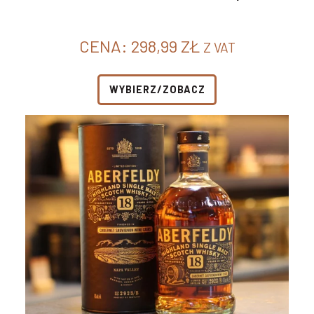
CENA:
298,99
ZŁ
Z VAT
WYBIERZ/ZOBACZ