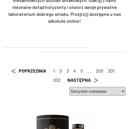
niesamowitych doznań smakowych. Odkryj z nami
nieznane dotąd horyzonty i stwórz swoje prywatne
laboratorium dobrego smaku. Przejrzyj dostępne u nas
alkohole online!
<
POPRZEDNIA
1
2
3
4
5
…
200
201
>
202
NASTĘPNA