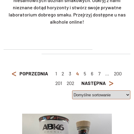
niesamowitych doznań smakowych. Odkryj z nami
nieznane dotąd horyzonty i stwórz swoje prywatne
laboratorium dobrego smaku. Przejrzyj dostępne u nas
alkohole online!
<
POPRZEDNIA
1
2
3
4
5
6
7
…
200
>
201
202
NASTĘPNA