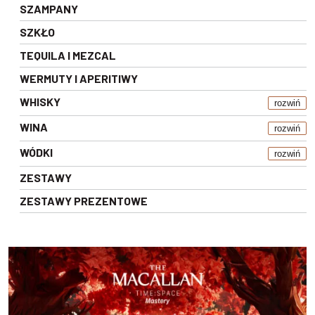
SZAMPANY
SZKŁO
TEQUILA I MEZCAL
WERMUTY I APERITIWY
WHISKY
rozwiń
WINA
rozwiń
WÓDKI
rozwiń
ZESTAWY
ZESTAWY PREZENTOWE