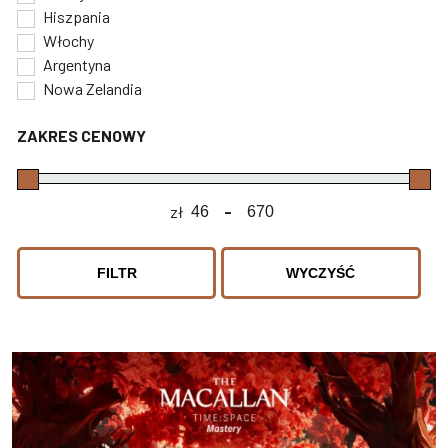
Hiszpania
Włochy
Argentyna
Nowa Zelandia
ZAKRES CENOWY
zł
-
Minimum Price
Maximum Price
FILTR
WYCZYŚĆ