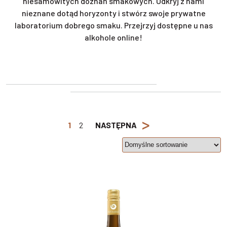
niesamowitych doznań smakowych. Odkryj z nami
nieznane dotąd horyzonty i stwórz swoje prywatne
laboratorium dobrego smaku. Przejrzyj dostępne u nas
alkohole online!
>
1
2
NASTĘPNA