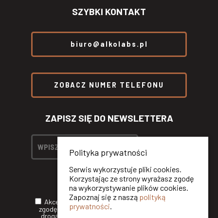
SZYBKI KONTAKT
biuro@alkolabs.pl
ZOBACZ NUMER TELEFONU
ZAPISZ SIĘ DO NEWSLETTERA
Polityka prywatności
Serwis wykorzystuje pliki cookies.
Korzystając ze strony wyrażasz zgodę
na wykorzystywanie plików cookies.
Zapoznaj się z naszą
polityką
Akceptuję
Politykę Prywatności
oraz wyrażam
prywatności
.
zgodę na otrzymywanie informacji handlowych
drogą elektroniczną od ALKOLABS SP. Z O.O.*