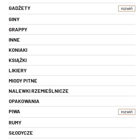
GADŻETY
rozwiń
GINY
GRAPPY
INNE
KONIAKI
KSIĄŻKI
LIKIERY
MIODY PITNE
NALEWKI RZEMIEŚLNICZE
OPAKOWANIA
PIWA
rozwiń
RUMY
SŁODYCZE